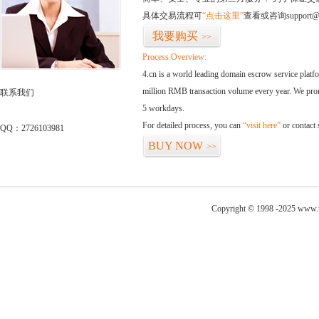
具体交易流程可
“点击这里”
查看或咨询support@
我要购买
>>
Process Overview:
4.cn is a world leading domain escrow service plat
million RMB transaction volume every year. We promi
联系我们
5 workdays.
For detailed process, you can
“visit here”
or contact
QQ：2726103981
BUY NOW
>>
Copyright © 1998 -2025 www.n