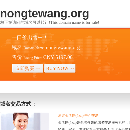
nongtewang.org
您正在访问的域名可以转让!This domain name is for sale!
一口价出售中！
域名
nongtewang.org
Domain Name:
售价
CNY 5197.00
Listing Price:
立即购买
BUY NOW
>>
>>
域名交易方式：
通过金名网(4.cn) 中介交易
金名网(4.cn)是全球领先的域名交易服务机
简单、安全、专业的第三方服务！ 为了保证交